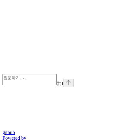
⌘
I
github
Powered by